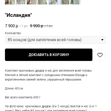
"Исландия"
7 900
р.
9 900
р.
/
1 pc
/
1 pc
Количество
ДОЮАВИТЬ В КОРЗИНУ
Комплект крючковых дредов и кос для заплетения всей головы.
Мягкий и лёгкий комплект с холодными оттенками блонда и
вкраплениями свежей зелени, украшенный пёрышками.
Длина -60 см
Вес всего комплекта 400 г
На фото микс: крючковых дредов (d.e- 2 конца),твистов и кос (s.e- 1
конец). Весь набор 85 концов ( для заплетения всей головы)