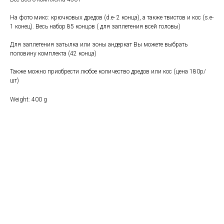
На фото микс: крючковых дредов (d.e- 2 конца), а также твистов и кос (s.e-
1 конец). Весь набор 85 концов ( для заплетения всей головы)
Для заплетения затылка или зоны андеркат Вы можете выбрать
половину комплекта (42 конца)
Также можно приобрести любое количество дредов или кос (цена 180р/
шт)
Weight: 400 g