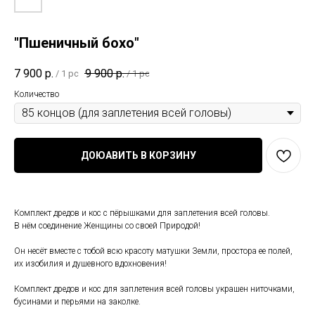
"Пшеничный бохо"
7 900
р.
9 900
р.
/
1 pc
/
1 pc
Количество
ДОЮАВИТЬ В КОРЗИНУ
Комплект дредов и кос с пёрышками для заплетения всей головы.
В нём соединение Женщины со своей Природой!
Он несёт вместе с тобой всю красоту матушки Земли, простора ее полей,
их изобилия и душевного вдохновения!
Комплект дредов и кос для заплетения всей головы украшен ниточками,
бусинами и перьями на заколке.