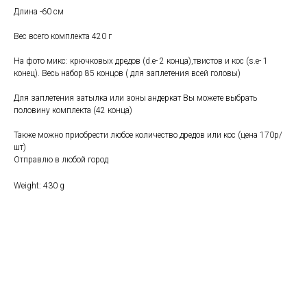
Длина -60 см
Вес всего комплекта 420 г
На фото микс: крючковых дредов (d.e- 2 конца),твистов и кос (s.e- 1
конец). Весь набор 85 концов ( для заплетения всей головы)
Для заплетения затылка или зоны андеркат Вы можете выбрать
половину комплекта (42 конца)
Также можно приобрести любое количество дредов или кос (цена 170р/
шт)
Отправлю в любой город
Weight: 430 g