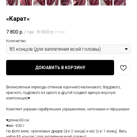
«Карат»
7 800
р.
8 900
р.
/
1 pc
/
1 pc
Количество
ДОЮАВИТЬ В КОРЗИНУ
Великолепные переходы оттенков коричнего-малинового, бордового,
красного, пудрового из одного в другой создают единую вкусную
композицию♥️
Комплект украшен серебряными украшениями, ниточками и пёрышками
♥️длина-60 см
♥️вес -430 г
На фото микс: крючковых дредов (d.e- 2 конца) и кос (s.e- 1 конец). Весь
набор 85 концов ( для заплетения всей головы)