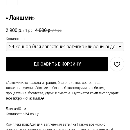
«Лакшми»
2 900
р.
4 000
р.
/
1 pc
/
1 pc
Количество
ДОЮАВИТЬ В КОРЗИНУ
«Лакшми»-это красота и грация, благоприятное состояние...
также в индуизме Ла́кшми — богиня благополучия, изобилия,
процветания, богатства, удачи и счастья. Пусть этот комплект подарит
тебе добро и счастье🙏❤️
Длина-60 см
Количество-24 конца
Комплект подойдёт для заплетения затылка ( также возможно
изготовление полного комплекта в этом цвете для заплетения всей