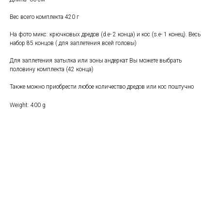
Вес всего комплекта 420 г
На фото микс: крючковых дредов (d.e- 2 конца) и кос (s.e- 1 конец). Весь
набор 85 концов ( для заплетения всей головы)
Для заплетения затылка или зоны андеркат Вы можете выбрать
половину комплекта (42 конца)
Также можно приобрести любое количество дредов или кос поштучно
Weight: 400 g