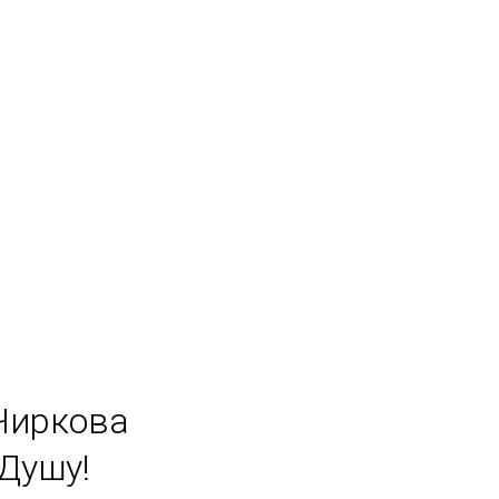
Чиркова
Душу!