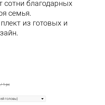
т сотни благодарных
оя семья.
плект из готовых и
зайн.
/
1 pc