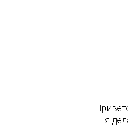
Привет
я де