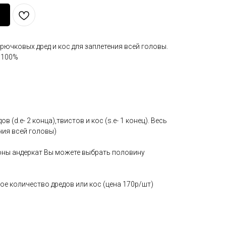
рючковых дред и кос для заплетения всей головы.
е 100%
 (d.e- 2 конца),твистов и кос (s.e- 1 конец). Весь
ния всей головы)
зоны андеркат Вы можете выбрать половину
е количество дредов или кос (цена 170р/шт)